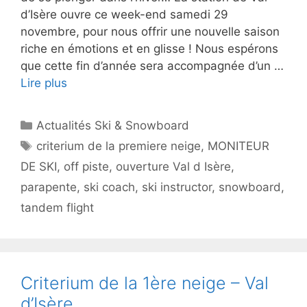
d’Isère ouvre ce week-end samedi 29
novembre, pour nous offrir une nouvelle saison
riche en émotions et en glisse ! Nous espérons
que cette fin d’année sera accompagnée d’un …
Lire plus
Catégories
Actualités Ski & Snowboard
Étiquettes
criterium de la premiere neige
,
MONITEUR
DE SKI
,
off piste
,
ouverture Val d Isère
,
parapente
,
ski coach
,
ski instructor
,
snowboard
,
tandem flight
Criterium de la 1ère neige – Val
d’Isère