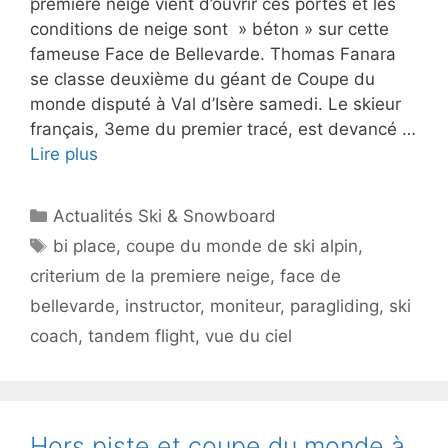
première neige vient d’ouvrir ces portes et les
conditions de neige sont » béton » sur cette
fameuse Face de Bellevarde. Thomas Fanara
se classe deuxième du géant de Coupe du
monde disputé à Val d’Isère samedi. Le skieur
français, 3eme du premier tracé, est devancé …
Lire plus
Catégories
Actualités Ski & Snowboard
Étiquettes
bi place
,
coupe du monde de ski alpin
,
criterium de la premiere neige
,
face de
bellevarde
,
instructor
,
moniteur
,
paragliding
,
ski
coach
,
tandem flight
,
vue du ciel
Hors piste et coupe du monde à