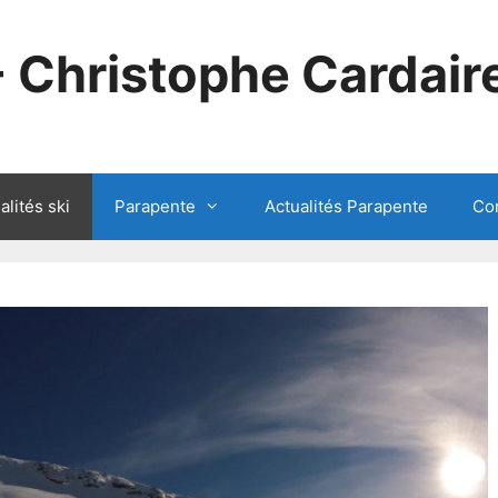
- Christophe Cardair
alités ski
Parapente
Actualités Parapente
Co