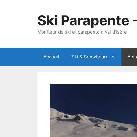
Aller
au
Ski Parapente 
contenu
Moniteur de ski et parapente à Val d'Isère
Accueil
Ski & Snowboard
Actu