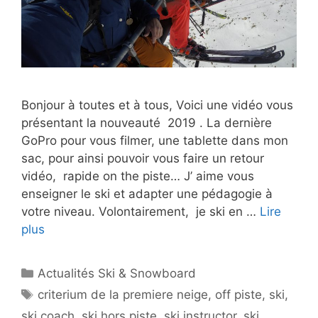
Bonjour à toutes et à tous, Voici une vidéo vous
présentant la nouveauté 2019 . La dernière
GoPro pour vous filmer, une tablette dans mon
sac, pour ainsi pouvoir vous faire un retour
vidéo, rapide on the piste… J’ aime vous
enseigner le ski et adapter une pédagogie à
votre niveau. Volontairement, je ski en …
Lire
plus
Catégories
Actualités Ski & Snowboard
Étiquettes
criterium de la premiere neige
,
off piste
,
ski
,
ski coach
,
ski hors piste
,
ski instructor
,
ski