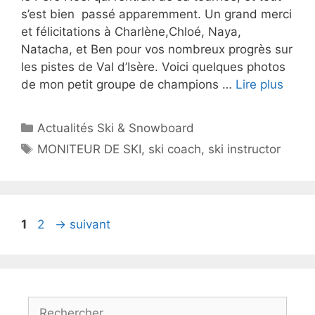
s’est bien passé apparemment. Un grand merci
et félicitations à Charlène,Chloé, Naya,
Natacha, et Ben pour vos nombreux progrès sur
les pistes de Val d’Isère. Voici quelques photos
de mon petit groupe de champions …
Lire plus
Catégories
Actualités Ski & Snowboard
Étiquettes
MONITEUR DE SKI
,
ski coach
,
ski instructor
Page
Page
1
2
→
suivant
Rechercher :