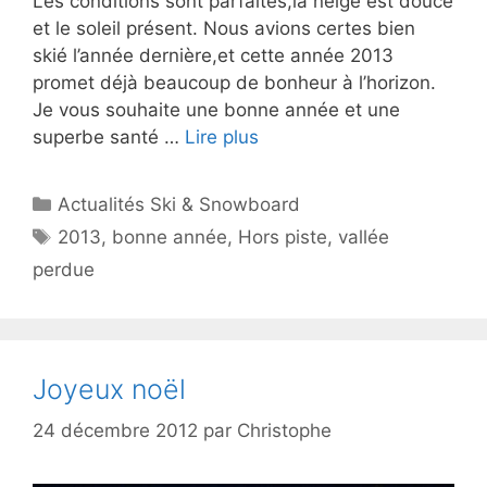
Les conditions sont parfaites,la neige est douce
et le soleil présent. Nous avions certes bien
skié l’année dernière,et cette année 2013
promet déjà beaucoup de bonheur à l’horizon.
Je vous souhaite une bonne année et une
superbe santé …
Lire plus
Catégories
Actualités Ski & Snowboard
Étiquettes
2013
,
bonne année
,
Hors piste
,
vallée
perdue
Joyeux noël
24 décembre 2012
par
Christophe