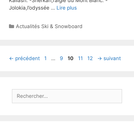
Kailash. -Sherkan,l’aigle du Mont Blanc. -
Jolokia,l’odyssée …
Lire plus
Catégories
Actualités Ski & Snowboard
Page
Page
Page
Page
Page
←
précédent
1
…
9
10
11
12
→
suivant
Rechercher :