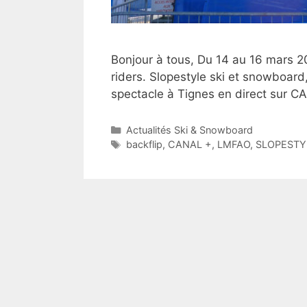
Bonjour à tous, Du 14 au 16 mars 2
riders. Slopestyle ski et snowboar
spectacle à Tignes en direct sur
Catégories
Actualités Ski & Snowboard
Étiquettes
backflip
,
CANAL +
,
LMFAO
,
SLOPESTY