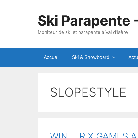
Aller
au
Ski Parapente 
contenu
Moniteur de ski et parapente à Val d'Isère
Accueil
Ski & Snowboard
Actu
SLOPESTYLE
WINTER X GAMES A