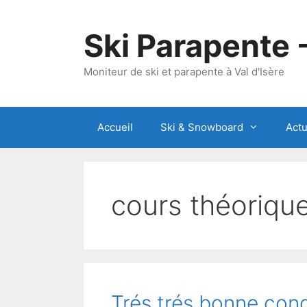
Aller
au
Ski Parapente 
contenu
Moniteur de ski et parapente à Val d'Isère
Accueil
Ski & Snowboard
Actu
cours théoriqu
Trés,trés bonne cond