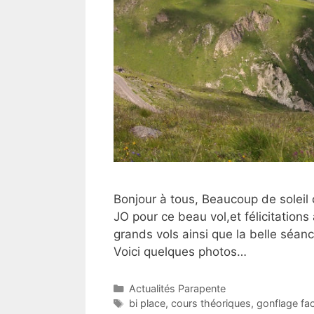
Bonjour à tous, Beaucoup de soleil
JO pour ce beau vol,et félicitation
grands vols ainsi que la belle séan
Voici quelques photos…
Catégories
Actualités Parapente
Étiquettes
bi place
,
cours théoriques
,
gonflage face