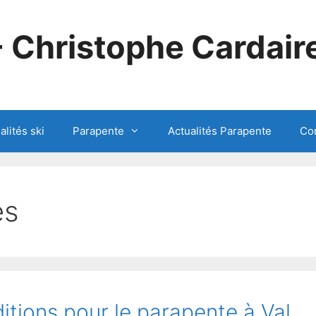
- Christophe Cardair
alités ski
Parapente
Actualités Parapente
Co
es
itions pour le parapente à Val