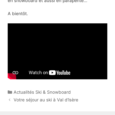
en snowboard et aussi en parapente…
A bientôt.
Catégories
Actualités Ski & Snowboard
Votre séjour au ski à Val d’Isère