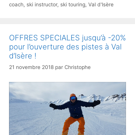
coach
,
ski instructor
,
ski touring
,
Val d'Isère
OFFRES SPECIALES jusqu’à -20%
pour l’ouverture des pistes à Val
d’Isère !
21 novembre 2018
par
Christophe