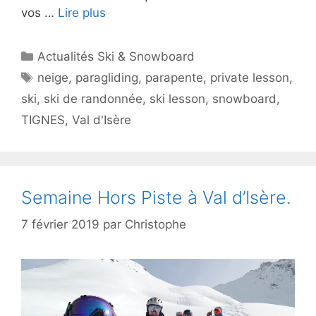
vos …
Lire plus
Catégories
Actualités Ski & Snowboard
Étiquettes
neige
,
paragliding
,
parapente
,
private lesson
,
ski
,
ski de randonnée
,
ski lesson
,
snowboard
,
TIGNES
,
Val d'Isère
Semaine Hors Piste à Val d’Isère.
7 février 2019
par
Christophe