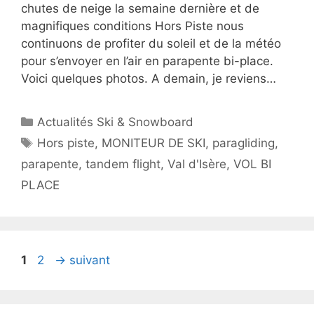
chutes de neige la semaine dernière et de
magnifiques conditions Hors Piste nous
continuons de profiter du soleil et de la météo
pour s’envoyer en l’air en parapente bi-place.
Voici quelques photos. A demain, je reviens…
Catégories
Actualités Ski & Snowboard
Étiquettes
Hors piste
,
MONITEUR DE SKI
,
paragliding
,
parapente
,
tandem flight
,
Val d'Isère
,
VOL BI
PLACE
Page
Page
1
2
→
suivant