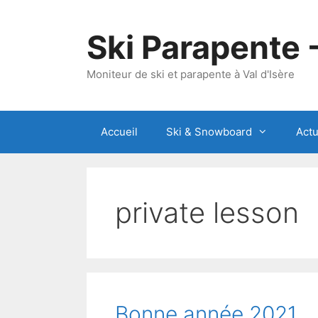
Aller
au
Ski Parapente 
contenu
Moniteur de ski et parapente à Val d'Isère
Accueil
Ski & Snowboard
Actu
private lesson
Bonne année 2021