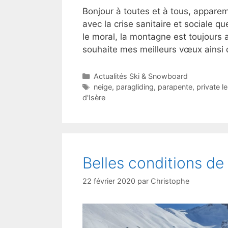
Bonjour à toutes et à tous, apparem
avec la crise sanitaire et sociale
le moral, la montagne est toujours a
souhaite mes meilleurs vœux ainsi 
Catégories
Actualités Ski & Snowboard
Étiquettes
neige
,
paragliding
,
parapente
,
private l
d'Isère
Belles conditions de 
22 février 2020
par
Christophe