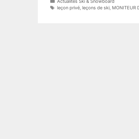
Catégories
Actualités Ski & Snowboard
Étiquettes
leçon privé
,
leçons de ski
,
MONITEUR D