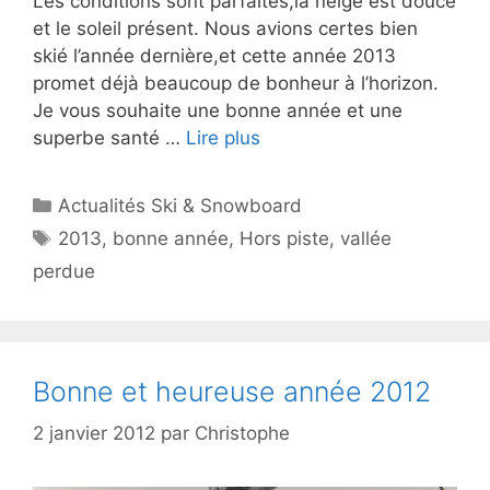
Les conditions sont parfaites,la neige est douce
et le soleil présent. Nous avions certes bien
skié l’année dernière,et cette année 2013
promet déjà beaucoup de bonheur à l’horizon.
Je vous souhaite une bonne année et une
superbe santé …
Lire plus
Catégories
Actualités Ski & Snowboard
Étiquettes
2013
,
bonne année
,
Hors piste
,
vallée
perdue
Bonne et heureuse année 2012
2 janvier 2012
par
Christophe